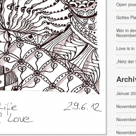
Open your
Gottes Pl
Wer in der 
November
Love is in 
„Netz der 
Archi
Januar 20
November
November
November