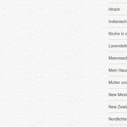
Hirsch
Indianisch
Kirche in 
Lavendel
Meeressc
Mein Hau
Mutter un
New Mexi
New Zeal
Nordlichte