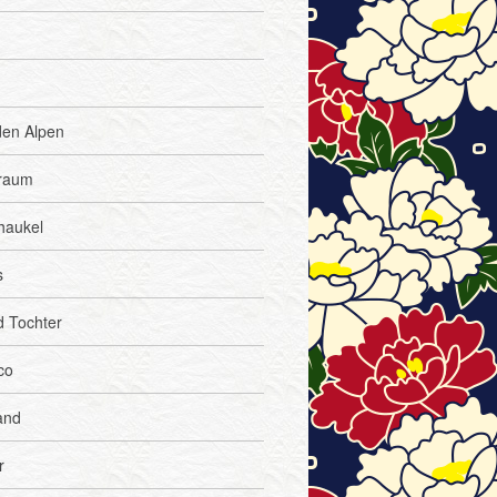
den Alpen
traum
haukel
s
d Tochter
co
and
r