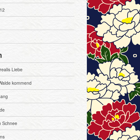
12
n
ealis Liebe
Walde kommend
gang
de
m Schnee
ms