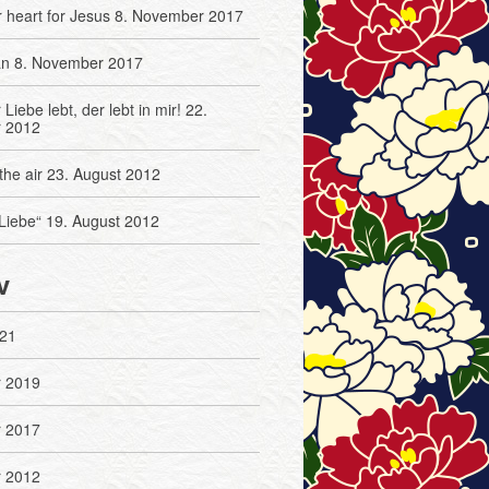
 heart for Jesus
8. November 2017
an
8. November 2017
Liebe lebt, der lebt in mir!
22.
 2012
the air
23. August 2012
Liebe“
19. August 2012
v
21
 2019
 2017
 2012