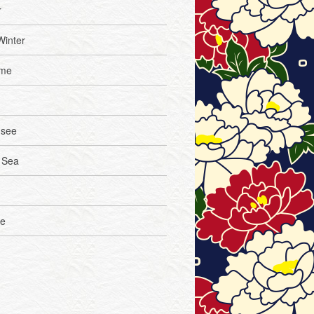
r
Winter
ome
see
 Sea
le