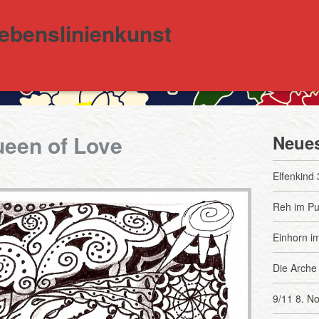
Lebenslinienkunst
ueen of Love
Neues
Elfenkind
Reh im P
Einhorn i
Die Arche
9/11
8. N